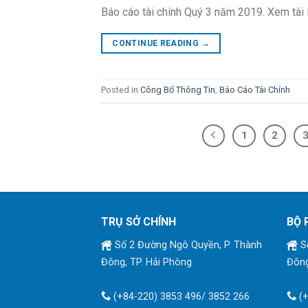
Báo cáo tài chính Quý 3 năm 2019. Xem tài 
CONTINUE READING
→
Posted in
Công Bố Thông Tin
,
Báo Cáo Tài Chính
1
2
TRỤ SỞ CHÍNH
BỘ 
Số 2 Đường Ngô Quyền, P. Thành
Số
Đông, TP. Hải Phòng
Đông
(+84-220) 3853 496/ 3852 266
(