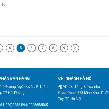
liệu
3
4
5
6
7
8
9
PHẬN BÁN HÀNG
CHI NHÁNH HÀ NỘI
 2 Đường Ngô Quyền, P. Thành
VP-2B, Tầng 3, Tòa nhà
, TP Hải Phòng
GreenPearl, 378 Minh Khai, P. Vĩ
Tuy, TP Hà Nội
+84-220)3853 594/0936853565