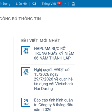
ển Dụng
Liên Hệ
Tiếng Việt
CÔNG BỐ THÔNG TIN
BÀI VIẾT MỚI NHẤT
HAPUMA RỰC RỠ
04
Th8
TRONG NGÀY KỶ NIỆM
66 NĂM THÀNH LẬP
Nghị quyết HĐQT số
30
Th7
15/2026 ngày
29/7/2026 về quan hệ
tín dụng với Vietinbank
Hải Dương
Báo cáo tình hình quản
29
Th7
trị Công ty 6 tháng đầu
năm 2026