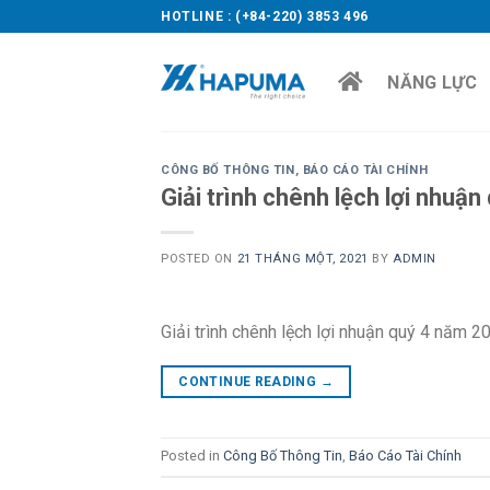
Skip
HOTLINE : (+84-220) 3853 496
to
content
NĂNG LỰC
CÔNG BỐ THÔNG TIN
,
BÁO CÁO TÀI CHÍNH
Giải trình chênh lệch lợi nhuậ
POSTED ON
21 THÁNG MỘT, 2021
BY
ADMIN
Giải trình chênh lệch lợi nhuận quý 4 năm 20
CONTINUE READING
→
Posted in
Công Bố Thông Tin
,
Báo Cáo Tài Chính