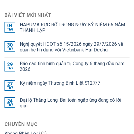
BÀI VIẾT MỚI NHẤT
HAPUMA RỰC RỠ TRONG NGÀY KỶ NIỆM 66 NĂM
04
Th8
THÀNH LẬP
Nghị quyết HĐQT số 15/2026 ngày 29/7/2026 về
30
Th7
quan hệ tín dụng với Vietinbank Hải Dương
Báo cáo tình hình quản trị Công ty 6 tháng đầu năm
29
Th7
2026
Kỷ niệm ngày Thương Binh Liệt Sĩ 27/7
27
Th7
Đại lộ Thăng Long: Bài toán ngập úng đang có lời
24
Th7
giải
CHUYÊN MỤC
Không Phân Loại
(1)