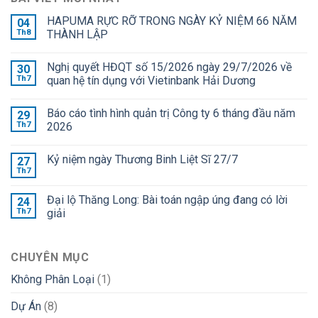
HAPUMA RỰC RỠ TRONG NGÀY KỶ NIỆM 66 NĂM
04
Th8
THÀNH LẬP
Nghị quyết HĐQT số 15/2026 ngày 29/7/2026 về
30
Th7
quan hệ tín dụng với Vietinbank Hải Dương
Báo cáo tình hình quản trị Công ty 6 tháng đầu năm
29
Th7
2026
Kỷ niệm ngày Thương Binh Liệt Sĩ 27/7
27
Th7
Đại lộ Thăng Long: Bài toán ngập úng đang có lời
24
Th7
giải
CHUYÊN MỤC
Không Phân Loại
(1)
Dự Án
(8)