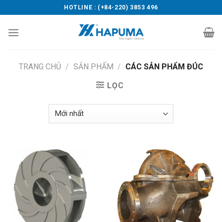
Skip
HOTLINE : (+84-220) 3853 496
to
content
TRANG CHỦ
/
SẢN PHẨM
/
CÁC SẢN PHẨM ĐÚC
LỌC