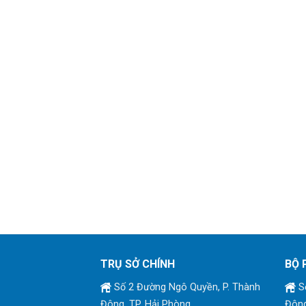
TRỤ SỞ CHÍNH
BỘ 
Số 2 Đường Ngô Quyền, P. Thành
Số
Đông, TP. Hải Phòng
Đông