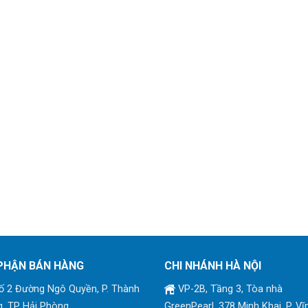
PHẬN BÁN HÀNG
CHI NHÁNH HÀ NỘI
 2 Đường Ngô Quyền, P. Thành
VP-2B, Tầng 3, Tòa nhà
, TP Hải Phòng
GreenPearl, 378 Minh Khai, P. Vĩ