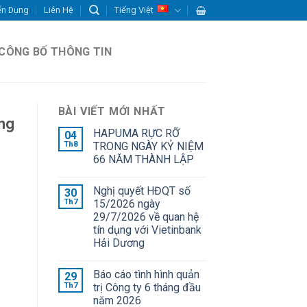
ển Dụng
Liên Hệ
Tiếng Việt
CÔNG BỐ THÔNG TIN
BÀI VIẾT MỚI NHẤT
ằng
HAPUMA RỰC RỠ
04
Th8
TRONG NGÀY KỶ NIỆM
66 NĂM THÀNH LẬP
Nghị quyết HĐQT số
30
Th7
15/2026 ngày
29/7/2026 về quan hệ
tín dụng với Vietinbank
Hải Dương
Báo cáo tình hình quản
29
Th7
trị Công ty 6 tháng đầu
năm 2026