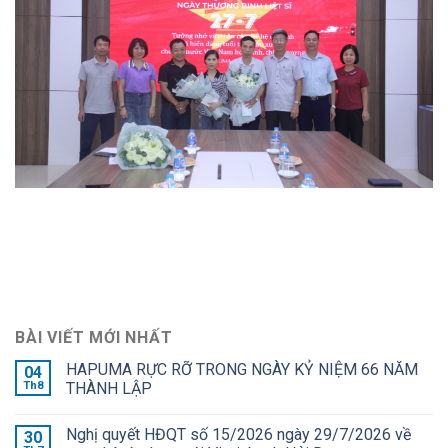
BÀI VIẾT MỚI NHẤT
HAPUMA RỰC RỠ TRONG NGÀY KỶ NIỆM 66 NĂM
04
Th8
THÀNH LẬP
Nghị quyết HĐQT số 15/2026 ngày 29/7/2026 về
30