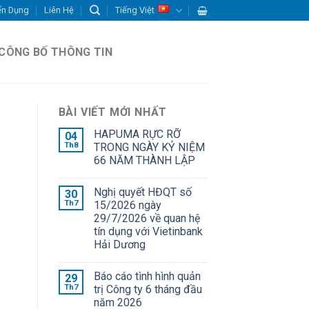
ển Dụng
Liên Hệ
Tiếng Việt
CÔNG BỐ THÔNG TIN
BÀI VIẾT MỚI NHẤT
HAPUMA RỰC RỠ
04
Th8
TRONG NGÀY KỶ NIỆM
66 NĂM THÀNH LẬP
Nghị quyết HĐQT số
30
Th7
15/2026 ngày
29/7/2026 về quan hệ
tín dụng với Vietinbank
Hải Dương
Báo cáo tình hình quản
29
Th7
trị Công ty 6 tháng đầu
năm 2026