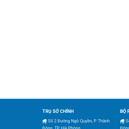
TRỤ SỞ CHÍNH
BỘ 
Số 2 Đường Ngô Quyền, P. Thành
Số
Đông, TP. Hải Phòng
Đông