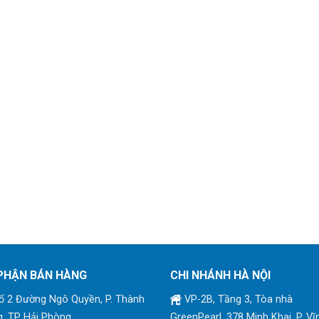
PHẬN BÁN HÀNG
CHI NHÁNH HÀ NỘI
 2 Đường Ngô Quyền, P. Thành
VP-2B, Tầng 3, Tòa nhà
, TP Hải Phòng
GreenPearl, 378 Minh Khai, P. Vĩ