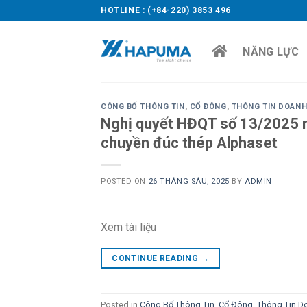
Skip
HOTLINE : (+84-220) 3853 496
to
content
NĂNG LỰC
CÔNG BỐ THÔNG TIN
,
CỔ ĐÔNG
,
THÔNG TIN DOANH
Nghị quyết HĐQT số 13/2025 ng
chuyền đúc thép Alphaset
POSTED ON
26 THÁNG SÁU, 2025
BY
ADMIN
Xem tài liệu
CONTINUE READING
→
Posted in
Công Bố Thông Tin
,
Cổ Đông
,
Thông Tin D