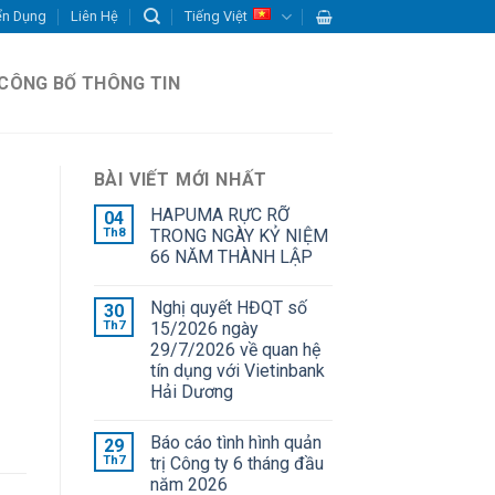
ển Dụng
Liên Hệ
Tiếng Việt
CÔNG BỐ THÔNG TIN
BÀI VIẾT MỚI NHẤT
HAPUMA RỰC RỠ
04
Th8
TRONG NGÀY KỶ NIỆM
66 NĂM THÀNH LẬP
Nghị quyết HĐQT số
30
Th7
15/2026 ngày
29/7/2026 về quan hệ
tín dụng với Vietinbank
Hải Dương
Báo cáo tình hình quản
29
Th7
trị Công ty 6 tháng đầu
năm 2026