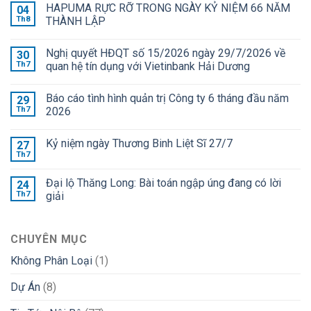
HAPUMA RỰC RỠ TRONG NGÀY KỶ NIỆM 66 NĂM
04
Th8
THÀNH LẬP
Nghị quyết HĐQT số 15/2026 ngày 29/7/2026 về
30
Th7
quan hệ tín dụng với Vietinbank Hải Dương
Báo cáo tình hình quản trị Công ty 6 tháng đầu năm
29
Th7
2026
Kỷ niệm ngày Thương Binh Liệt Sĩ 27/7
27
Th7
Đại lộ Thăng Long: Bài toán ngập úng đang có lời
24
Th7
giải
CHUYÊN MỤC
Không Phân Loại
(1)
Dự Án
(8)