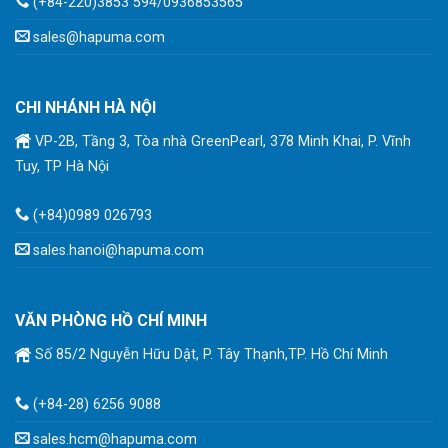
(+84-220)3853 594/0936853565
sales@hapuma.com
CHI NHÁNH HÀ NỘI
VP-2B, Tầng 3, Tòa nhà GreenPearl, 378 Minh Khai, P. Vĩnh
Tuy, TP Hà Nội
(+84)0989 026793
sales.hanoi@hapuma.com
VĂN PHÒNG HỒ CHÍ MINH
Số 85/2 Nguyễn Hữu Dật, P. Tây Thạnh,TP. Hồ Chí Minh
(+84-28) 6256 9088
sales.hcm@hapuma.com