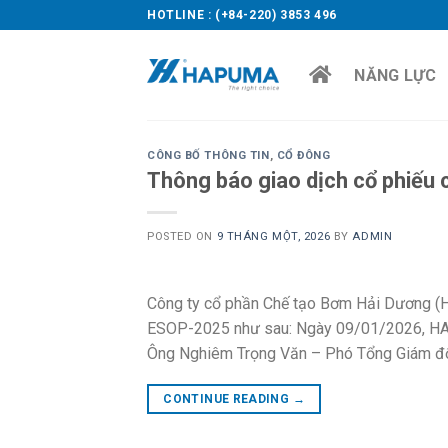
Skip
HOTLINE : (+84-220) 3853 496
to
content
NĂNG LỰC
CÔNG BỐ THÔNG TIN
,
CỔ ĐÔNG
Thông báo giao dịch cổ phiếu
POSTED ON
9 THÁNG MỘT, 2026
BY
ADMIN
Công ty cổ phần Chế tạo Bơm Hải Dương (HA
ESOP-2025 như sau: Ngày 09/01/2026, HAP
Ông Nghiêm Trọng Văn – Phó Tổng Giám đốc 
CONTINUE READING
→