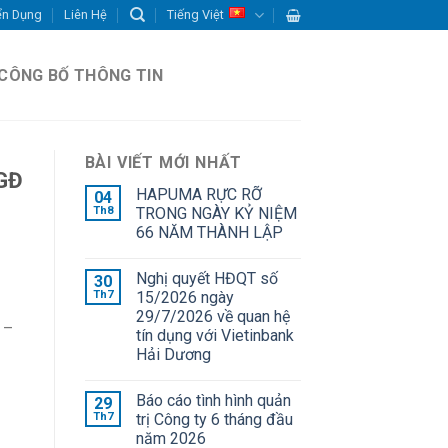
ển Dụng
Liên Hệ
Tiếng Việt
CÔNG BỐ THÔNG TIN
BÀI VIẾT MỚI NHẤT
TGĐ
HAPUMA RỰC RỠ
04
Th8
TRONG NGÀY KỶ NIỆM
66 NĂM THÀNH LẬP
Nghị quyết HĐQT số
30
Th7
15/2026 ngày
29/7/2026 về quan hệ
 –
tín dụng với Vietinbank
Hải Dương
Báo cáo tình hình quản
29
Th7
trị Công ty 6 tháng đầu
năm 2026