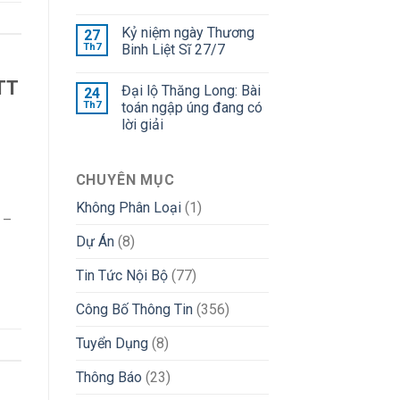
Kỷ niệm ngày Thương
27
Th7
Binh Liệt Sĩ 27/7
KTT
Đại lộ Thăng Long: Bài
24
Th7
toán ngập úng đang có
lời giải
CHUYÊN MỤC
Không Phân Loại
(1)
 –
Dự Án
(8)
Tin Tức Nội Bộ
(77)
Công Bố Thông Tin
(356)
Tuyển Dụng
(8)
Thông Báo
(23)