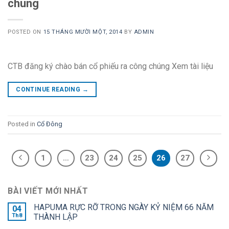
chúng
POSTED ON
15 THÁNG MƯỜI MỘT, 2014
BY
ADMIN
CTB đăng ký chào bán cổ phiếu ra công chúng Xem tài liệu
CONTINUE READING
→
Posted in
Cổ Đông
1
…
23
24
25
26
27
BÀI VIẾT MỚI NHẤT
HAPUMA RỰC RỠ TRONG NGÀY KỶ NIỆM 66 NĂM
04
Th8
THÀNH LẬP