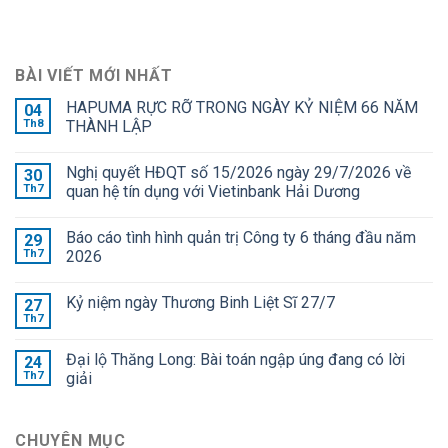
BÀI VIẾT MỚI NHẤT
HAPUMA RỰC RỠ TRONG NGÀY KỶ NIỆM 66 NĂM
04
Th8
THÀNH LẬP
Nghị quyết HĐQT số 15/2026 ngày 29/7/2026 về
30
Th7
quan hệ tín dụng với Vietinbank Hải Dương
Báo cáo tình hình quản trị Công ty 6 tháng đầu năm
29
Th7
2026
Kỷ niệm ngày Thương Binh Liệt Sĩ 27/7
27
Th7
Đại lộ Thăng Long: Bài toán ngập úng đang có lời
24
Th7
giải
CHUYÊN MỤC