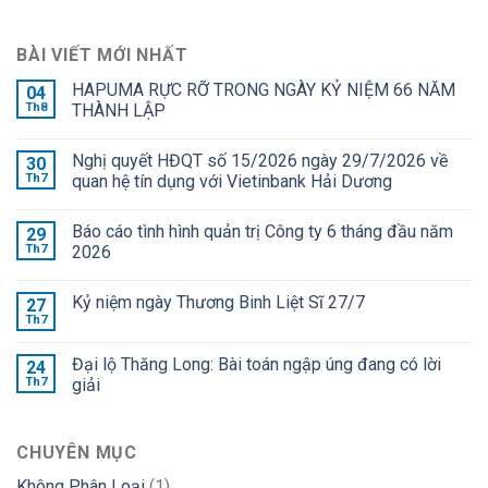
BÀI VIẾT MỚI NHẤT
HAPUMA RỰC RỠ TRONG NGÀY KỶ NIỆM 66 NĂM
04
Th8
THÀNH LẬP
Nghị quyết HĐQT số 15/2026 ngày 29/7/2026 về
30
Th7
quan hệ tín dụng với Vietinbank Hải Dương
Báo cáo tình hình quản trị Công ty 6 tháng đầu năm
29
Th7
2026
Kỷ niệm ngày Thương Binh Liệt Sĩ 27/7
27
Th7
Đại lộ Thăng Long: Bài toán ngập úng đang có lời
24
Th7
giải
CHUYÊN MỤC
Không Phân Loại
(1)