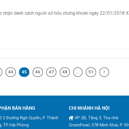
xác nhận danh sách người sở hữu chứng khoán ngày 22/01/2018 
44
45
46
47
48
…
51
PHẬN BÁN HÀNG
CHI NHÁNH HÀ NỘI
 2 Đường Ngô Quyền, P. Thành
VP-2B, Tầng 3, Tòa nhà
, TP Hải Phòng
GreenPearl, 378 Minh Khai, P. Vĩ