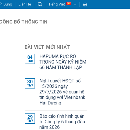
ển Dụng
Liên Hệ
Tiếng Việt
CÔNG BỐ THÔNG TIN
BÀI VIẾT MỚI NHẤT
HAPUMA RỰC RỠ
04
Th8
TRONG NGÀY KỶ NIỆM
66 NĂM THÀNH LẬP
Nghị quyết HĐQT số
30
Th7
15/2026 ngày
29/7/2026 về quan hệ
tín dụng với Vietinbank
Hải Dương
Báo cáo tình hình quản
29
Th7
trị Công ty 6 tháng đầu
năm 2026