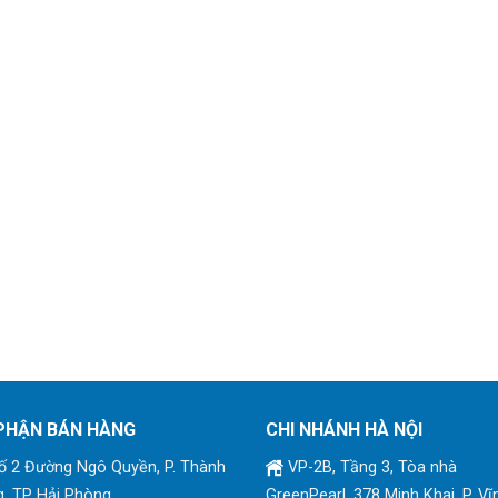
PHẬN BÁN HÀNG
CHI NHÁNH HÀ NỘI
 2 Đường Ngô Quyền, P. Thành
VP-2B, Tầng 3, Tòa nhà
, TP Hải Phòng
GreenPearl, 378 Minh Khai, P. Vĩ