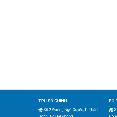
TRỤ SỞ CHÍNH
BỘ 
Số 2 Đường Ngô Quyền, P. Thành
Số
Đông, TP. Hải Phòng
Đông