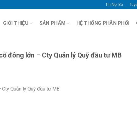
Tin Nội Bộ
Tuy
GIỚI THIỆU
SẢN PHẨM
HỆ THỐNG PHÂN PHỐI
cổ đông lớn – Cty Quản lý Quỹ đầu tư MB
– Cty Quản lý Quỹ đầu tư MB.