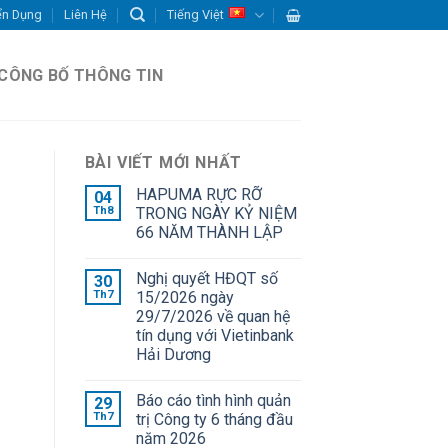
ển Dụng
Liên Hệ
Tiếng Việt
CÔNG BỐ THÔNG TIN
BÀI VIẾT MỚI NHẤT
HAPUMA RỰC RỠ
04
Th8
TRONG NGÀY KỶ NIỆM
66 NĂM THÀNH LẬP
Nghị quyết HĐQT số
30
Th7
15/2026 ngày
29/7/2026 về quan hệ
tín dụng với Vietinbank
Hải Dương
Báo cáo tình hình quản
29
Th7
trị Công ty 6 tháng đầu
năm 2026