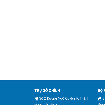
TRỤ SỞ CHÍNH
BỘ 
Số 2 Đường Ngô Quyền, P. Thành
Số
Đông, TP. Hải Phòng
Đông