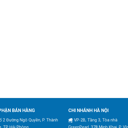
PHẬN BÁN HÀNG
CHI NHÁNH HÀ NỘI
 2 Đường Ngô Quyền, P. Thành
VP-2B, Tầng 3, Tòa nhà
, TP Hải Phòng
GreenPearl, 378 Minh Khai, P. Vĩ