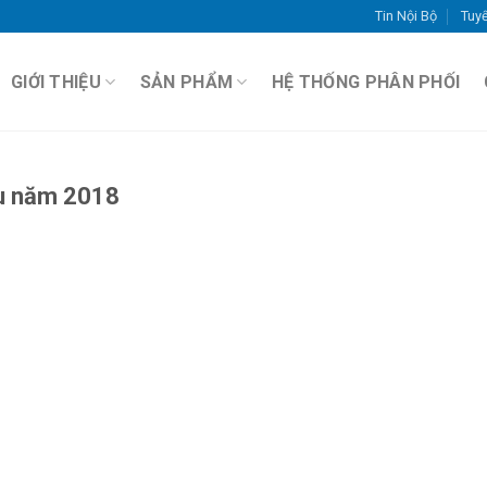
Tin Nội Bộ
Tuy
GIỚI THIỆU
SẢN PHẨM
HỆ THỐNG PHÂN PHỐI
ầu năm 2018