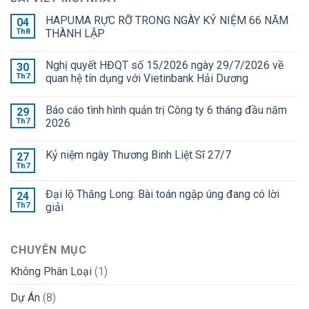
HAPUMA RỰC RỠ TRONG NGÀY KỶ NIỆM 66 NĂM
04
Th8
THÀNH LẬP
Nghị quyết HĐQT số 15/2026 ngày 29/7/2026 về
30
Th7
quan hệ tín dụng với Vietinbank Hải Dương
Báo cáo tình hình quản trị Công ty 6 tháng đầu năm
29
Th7
2026
Kỷ niệm ngày Thương Binh Liệt Sĩ 27/7
27
Th7
Đại lộ Thăng Long: Bài toán ngập úng đang có lời
24
Th7
giải
CHUYÊN MỤC
Không Phân Loại
(1)
Dự Án
(8)