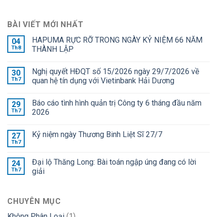
BÀI VIẾT MỚI NHẤT
HAPUMA RỰC RỠ TRONG NGÀY KỶ NIỆM 66 NĂM
04
Th8
THÀNH LẬP
Nghị quyết HĐQT số 15/2026 ngày 29/7/2026 về
30
Th7
quan hệ tín dụng với Vietinbank Hải Dương
Báo cáo tình hình quản trị Công ty 6 tháng đầu năm
29
Th7
2026
Kỷ niệm ngày Thương Binh Liệt Sĩ 27/7
27
Th7
Đại lộ Thăng Long: Bài toán ngập úng đang có lời
24
Th7
giải
CHUYÊN MỤC
Không Phân Loại
(1)