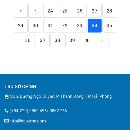
«
‹
24
25
26
27
28
29
30
31
32
33
34
35
36
37
38
39
40
›
TRỤ SỞ CHÍNH
Số 2 Đường Ngô Quyền, P. Thành Đông, TP. Hải Phòng
(+84-220) 3853 496/ 3852 266
info@hapuma.com