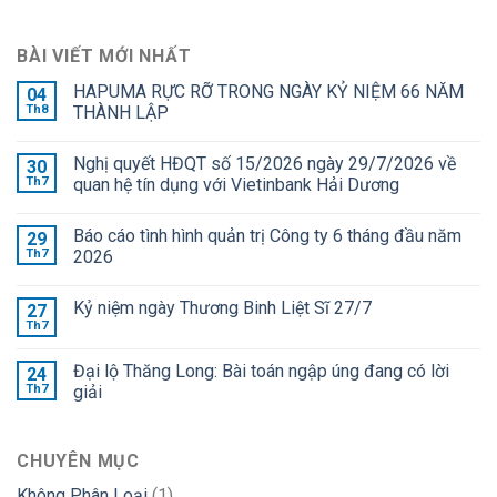
BÀI VIẾT MỚI NHẤT
HAPUMA RỰC RỠ TRONG NGÀY KỶ NIỆM 66 NĂM
04
Th8
THÀNH LẬP
Nghị quyết HĐQT số 15/2026 ngày 29/7/2026 về
30
Th7
quan hệ tín dụng với Vietinbank Hải Dương
Báo cáo tình hình quản trị Công ty 6 tháng đầu năm
29
Th7
2026
Kỷ niệm ngày Thương Binh Liệt Sĩ 27/7
27
Th7
Đại lộ Thăng Long: Bài toán ngập úng đang có lời
24
Th7
giải
CHUYÊN MỤC
Không Phân Loại
(1)