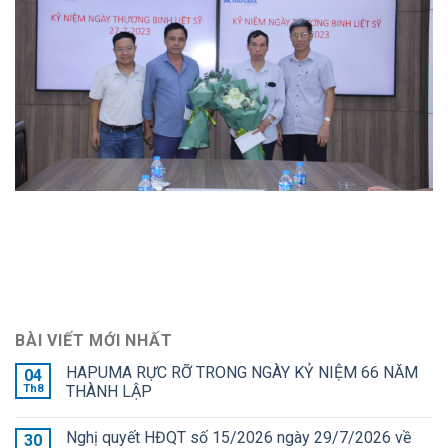
BÀI VIẾT MỚI NHẤT
HAPUMA RỰC RỠ TRONG NGÀY KỶ NIỆM 66 NĂM
04
Th8
THÀNH LẬP
Nghị quyết HĐQT số 15/2026 ngày 29/7/2026 về
30