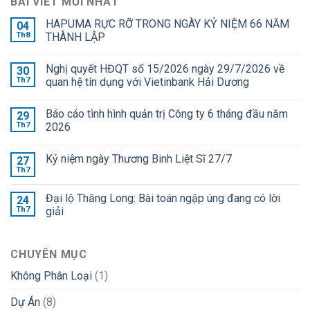
BÀI VIẾT MỚI NHẤT
HAPUMA RỰC RỠ TRONG NGÀY KỶ NIỆM 66 NĂM
04
Th8
THÀNH LẬP
Nghị quyết HĐQT số 15/2026 ngày 29/7/2026 về
30
Th7
quan hệ tín dụng với Vietinbank Hải Dương
Báo cáo tình hình quản trị Công ty 6 tháng đầu năm
29
Th7
2026
Kỷ niệm ngày Thương Binh Liệt Sĩ 27/7
27
Th7
Đại lộ Thăng Long: Bài toán ngập úng đang có lời
24
Th7
giải
CHUYÊN MỤC
Không Phân Loại
(1)
Dự Án
(8)