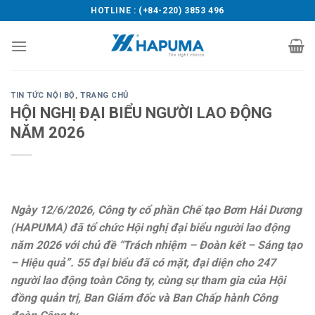
Skip
HOTLINE : (+84-220) 3853 496
to
content
TIN TỨC NỘI BỘ
,
TRANG CHỦ
HỘI NGHỊ ĐẠI BIỂU NGƯỜI LAO ĐỘNG
NĂM 2026
Ngày 12/6/2026, Công ty cổ phần Chế tạo Bơm Hải Dương
(HAPUMA) đã tổ chức Hội nghị đại biểu người lao động
năm 2026 với chủ đề “Trách nhiệm – Đoàn kết – Sáng tạo
– Hiệu quả”. 55
đại biểu đã có
mặt, đại diện cho
247
người lao
động toàn Công
ty, cùng sự tham
gia của Hội
đồng
quản trị, Ban Giám
đốc và Ban Chấp
hành Công