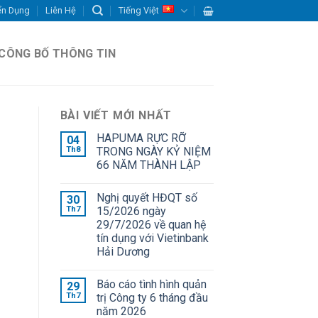
ển Dụng
Liên Hệ
Tiếng Việt
CÔNG BỐ THÔNG TIN
BÀI VIẾT MỚI NHẤT
HAPUMA RỰC RỠ
04
Th8
TRONG NGÀY KỶ NIỆM
66 NĂM THÀNH LẬP
Nghị quyết HĐQT số
30
Th7
15/2026 ngày
29/7/2026 về quan hệ
tín dụng với Vietinbank
Hải Dương
Báo cáo tình hình quản
29
Th7
trị Công ty 6 tháng đầu
năm 2026