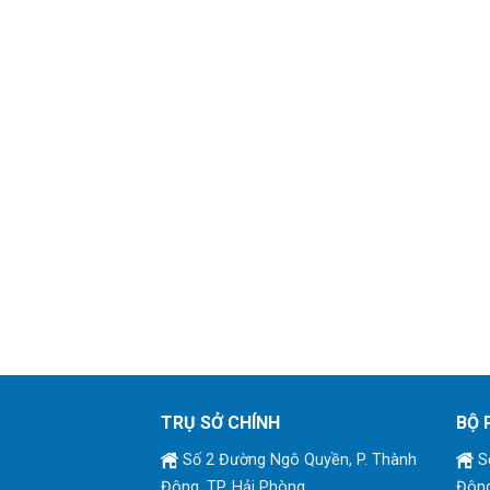
TRỤ SỞ CHÍNH
BỘ 
Số 2 Đường Ngô Quyền, P. Thành
Số
Đông, TP. Hải Phòng
Đông