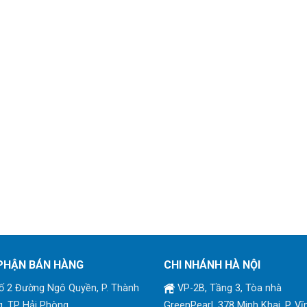
PHẬN BÁN HÀNG
CHI NHÁNH HÀ NỘI
 2 Đường Ngô Quyền, P. Thành
VP-2B, Tầng 3, Tòa nhà
, TP Hải Phòng
GreenPearl, 378 Minh Khai, P. Vĩ