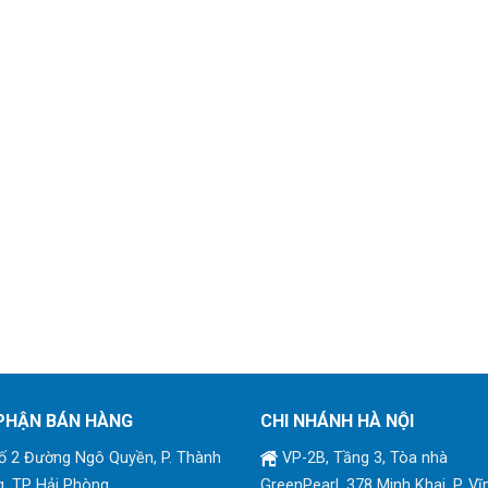
PHẬN BÁN HÀNG
CHI NHÁNH HÀ NỘI
 2 Đường Ngô Quyền, P. Thành
VP-2B, Tầng 3, Tòa nhà
, TP Hải Phòng
GreenPearl, 378 Minh Khai, P. Vĩ