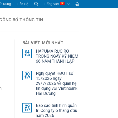
ển Dụng
Liên Hệ
Tiếng Việt
CÔNG BỐ THÔNG TIN
BÀI VIẾT MỚI NHẤT
HAPUMA RỰC RỠ
04
Th8
TRONG NGÀY KỶ NIỆM
66 NĂM THÀNH LẬP
Nghị quyết HĐQT số
30
Th7
15/2026 ngày
29/7/2026 về quan hệ
tín dụng với Vietinbank
m
Hải Dương
Báo cáo tình hình quản
29
Th7
trị Công ty 6 tháng đầu
năm 2026