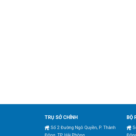
TRỤ SỞ CHÍNH
BỘ 
Số 2 Đường Ngô Quyền, P. Thành
Số
Đông, TP. Hải Phòng
Đông