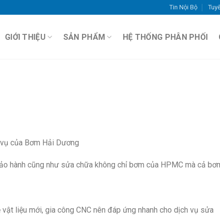
Tin Nội Bộ
Tuy
GIỚI THIỆU
SẢN PHẨM
HỆ THỐNG PHÂN PHỐI
ch vụ của Bơm Hải Dương
 bảo hành cũng như sửa chữa không chỉ bơm của HPMC mà cả bơ
 vật liệu mới, gia công CNC nên đáp ứng nhanh cho dịch vụ sửa