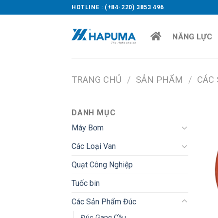
Skip
HOTLINE : (+84-220) 3853 496
to
content
NĂNG LỰC
TRANG CHỦ
/
SẢN PHẨM
/
CÁC
DANH MỤC
Máy Bơm
Các Loại Van
Quạt Công Nghiệp
Tuốc bin
Các Sản Phẩm Đúc
Đúc Gang Cầu