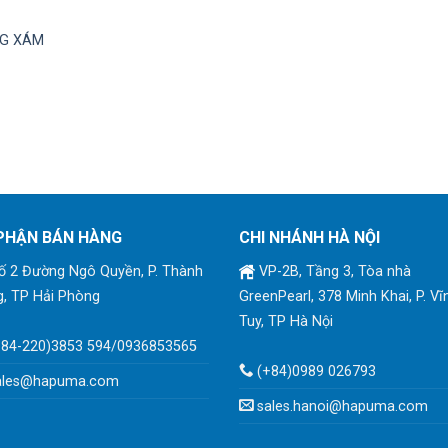
G XÁM
PHẬN BÁN HÀNG
CHI NHÁNH HÀ NỘI
 2 Đường Ngô Quyền, P. Thành
VP-2B, Tầng 3, Tòa nhà
, TP Hải Phòng
GreenPearl, 378 Minh Khai, P. Vĩ
Tuy, TP Hà Nội
+84-220)3853 594/0936853565
(+84)0989 026793
ales@hapuma.com
sales.hanoi@hapuma.com