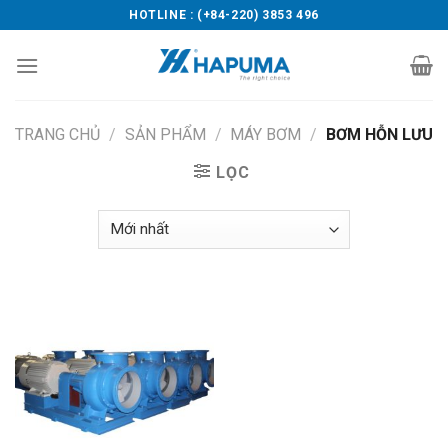
Skip
HOTLINE : (+84-220) 3853 496
to
content
TRANG CHỦ
/
SẢN PHẨM
/
MÁY BƠM
/
BƠM HỖN LƯU
LỌC