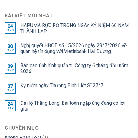
BÀI VIẾT MỚI NHẤT
HAPUMA RỰC RỠ TRONG NGÀY KỶ NIỆM 66 NĂM
04
Th8
THÀNH LẬP
Nghị quyết HĐQT số 15/2026 ngày 29/7/2026 về
30
Th7
quan hệ tín dụng với Vietinbank Hải Dương
Báo cáo tình hình quản trị Công ty 6 tháng đầu năm
29
Th7
2026
Kỷ niệm ngày Thương Binh Liệt Sĩ 27/7
27
Th7
Đại lộ Thăng Long: Bài toán ngập úng đang có lời
24
Th7
giải
CHUYÊN MỤC
Không Phân Loại
(1)