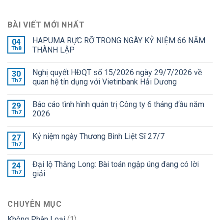
BÀI VIẾT MỚI NHẤT
HAPUMA RỰC RỠ TRONG NGÀY KỶ NIỆM 66 NĂM
04
Th8
THÀNH LẬP
Nghị quyết HĐQT số 15/2026 ngày 29/7/2026 về
30
Th7
quan hệ tín dụng với Vietinbank Hải Dương
Báo cáo tình hình quản trị Công ty 6 tháng đầu năm
29
Th7
2026
Kỷ niệm ngày Thương Binh Liệt Sĩ 27/7
27
Th7
Đại lộ Thăng Long: Bài toán ngập úng đang có lời
24
Th7
giải
CHUYÊN MỤC
Không Phân Loại
(1)