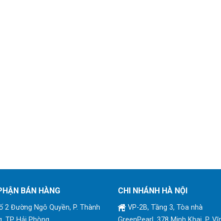
PHẬN BÁN HÀNG
CHI NHÁNH HÀ NỘI
 2 Đường Ngô Quyền, P. Thành
VP-2B, Tầng 3, Tòa nhà
, TP Hải Phòng
GreenPearl, 378 Minh Khai, P. Vĩ