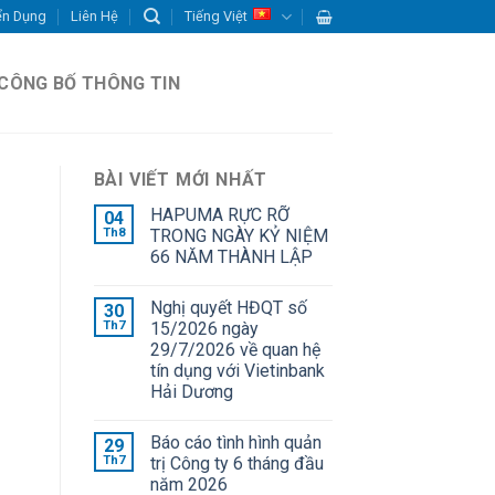
ển Dụng
Liên Hệ
Tiếng Việt
CÔNG BỐ THÔNG TIN
BÀI VIẾT MỚI NHẤT
HAPUMA RỰC RỠ
04
Th8
TRONG NGÀY KỶ NIỆM
66 NĂM THÀNH LẬP
Nghị quyết HĐQT số
30
Th7
15/2026 ngày
29/7/2026 về quan hệ
tín dụng với Vietinbank
Hải Dương
Báo cáo tình hình quản
29
Th7
trị Công ty 6 tháng đầu
năm 2026