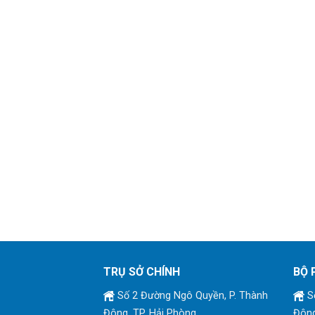
TRỤ SỞ CHÍNH
BỘ 
Số 2 Đường Ngô Quyền, P. Thành
Số
Đông, TP. Hải Phòng
Đông