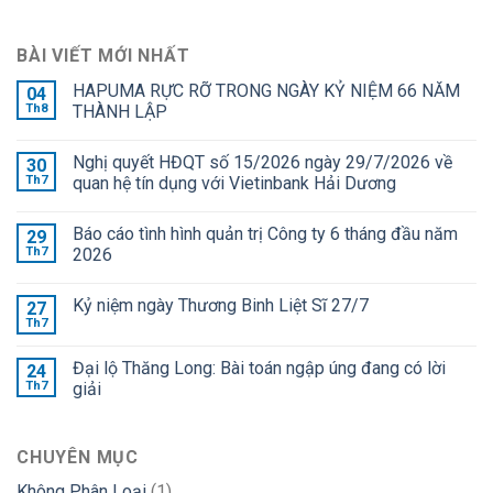
BÀI VIẾT MỚI NHẤT
HAPUMA RỰC RỠ TRONG NGÀY KỶ NIỆM 66 NĂM
04
Th8
THÀNH LẬP
Nghị quyết HĐQT số 15/2026 ngày 29/7/2026 về
30
Th7
quan hệ tín dụng với Vietinbank Hải Dương
Báo cáo tình hình quản trị Công ty 6 tháng đầu năm
29
Th7
2026
Kỷ niệm ngày Thương Binh Liệt Sĩ 27/7
27
Th7
Đại lộ Thăng Long: Bài toán ngập úng đang có lời
24
Th7
giải
CHUYÊN MỤC
Không Phân Loại
(1)