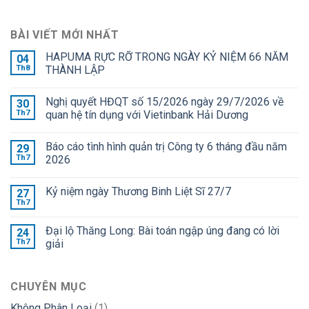
BÀI VIẾT MỚI NHẤT
HAPUMA RỰC RỠ TRONG NGÀY KỶ NIỆM 66 NĂM
04
Th8
THÀNH LẬP
Nghị quyết HĐQT số 15/2026 ngày 29/7/2026 về
30
Th7
quan hệ tín dụng với Vietinbank Hải Dương
Báo cáo tình hình quản trị Công ty 6 tháng đầu năm
29
Th7
2026
Kỷ niệm ngày Thương Binh Liệt Sĩ 27/7
27
Th7
Đại lộ Thăng Long: Bài toán ngập úng đang có lời
24
Th7
giải
CHUYÊN MỤC
Không Phân Loại
(1)