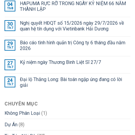
HAPUMA RỰC RỠ TRONG NGÀY KỶ NIỆM 66 NĂM
04
Th8
THÀNH LẬP
Nghị quyết HĐQT số 15/2026 ngày 29/7/2026 về
30
Th7
quan hệ tín dụng với Vietinbank Hải Dương
Báo cáo tình hình quản trị Công ty 6 tháng đầu năm
29
Th7
2026
Kỷ niệm ngày Thương Binh Liệt Sĩ 27/7
27
Th7
Đại lộ Thăng Long: Bài toán ngập úng đang có lời
24
Th7
giải
CHUYÊN MỤC
Không Phân Loại
(1)
Dự Án
(8)