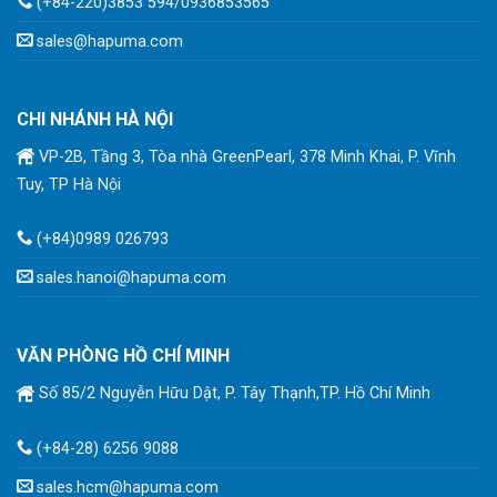
(+84-220)3853 594/0936853565
sales@hapuma.com
CHI NHÁNH HÀ NỘI
VP-2B, Tầng 3, Tòa nhà GreenPearl, 378 Minh Khai, P. Vĩnh
Tuy, TP Hà Nội
(+84)0989 026793
sales.hanoi@hapuma.com
VĂN PHÒNG HỒ CHÍ MINH
Số 85/2 Nguyễn Hữu Dật, P. Tây Thạnh,TP. Hồ Chí Minh
(+84-28) 6256 9088
sales.hcm@hapuma.com