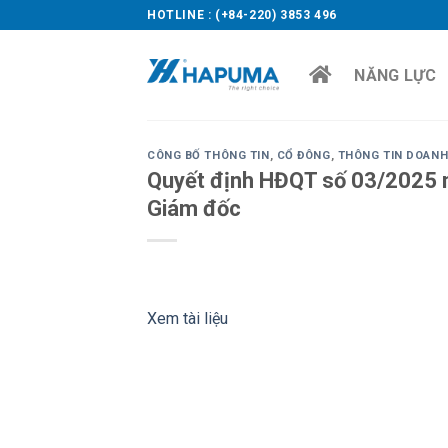
Skip
HOTLINE : (+84-220) 3853 496
to
content
NĂNG LỰC
CÔNG BỐ THÔNG TIN
,
CỔ ĐÔNG
,
THÔNG TIN DOANH
Quyết định HĐQT số 03/2025 
Giám đốc
Xem tài liệu