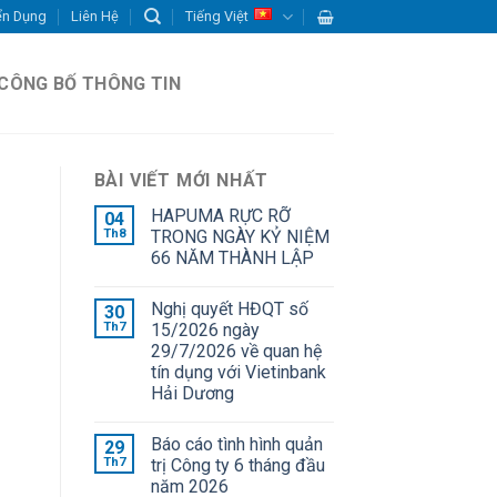
ển Dụng
Liên Hệ
Tiếng Việt
CÔNG BỐ THÔNG TIN
BÀI VIẾT MỚI NHẤT
HAPUMA RỰC RỠ
04
Th8
TRONG NGÀY KỶ NIỆM
66 NĂM THÀNH LẬP
Nghị quyết HĐQT số
30
Th7
15/2026 ngày
29/7/2026 về quan hệ
tín dụng với Vietinbank
Hải Dương
Báo cáo tình hình quản
29
Th7
trị Công ty 6 tháng đầu
năm 2026