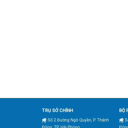
TRỤ SỞ CHÍNH
BỘ 
Số 2 Đường Ngô Quyền, P. Thành
Số
Đông, TP. Hải Phòng
Đông