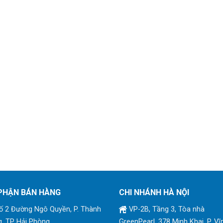
PHẬN BÁN HÀNG
CHI NHÁNH HÀ NỘI
 2 Đường Ngô Quyền, P. Thành
VP-2B, Tầng 3, Tòa nhà
, TP Hải Phòng
GreenPearl, 378 Minh Khai, P. Vĩ