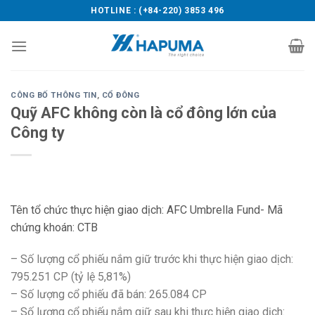
Skip
HOTLINE : (+84-220) 3853 496
to
content
CÔNG BỐ THÔNG TIN
,
CỔ ĐÔNG
Quỹ AFC không còn là cổ đông lớn của
Công ty
Tên tổ chức thực hiện giao dịch: AFC Umbrella Fund- Mã
chứng khoán: CTB
– Số lượng cổ phiếu nắm giữ trước khi thực hiện giao dịch:
795.251 CP (tỷ lệ 5,81%)
– Số lượng cổ phiếu đã bán: 265.084 CP
– Số lượng cổ phiếu nắm giữ sau khi thực hiện giao dịch: