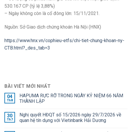
530.167 CP (tỷ lệ 3,88%)
– Ngày không còn là cổ đông lớn: 15/11/2021.
Nguồn: Sở Giao dịch chứng khoán Hà Nội (HNX)
https://www.hnx.vn/cophieu-etfs/chi-tiet-chung-khoan-ny-
CTB.html?_des_tab=3
BÀI VIẾT MỚI NHẤT
HAPUMA RỰC RỠ TRONG NGÀY KỶ NIỆM 66 NĂM
04
Th8
THÀNH LẬP
Nghị quyết HĐQT số 15/2026 ngày 29/7/2026 về
30
Th7
quan hệ tín dụng với Vietinbank Hải Dương