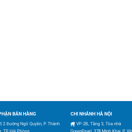
PHẬN BÁN HÀNG
CHI NHÁNH HÀ NỘI
 2 Đường Ngô Quyền, P. Thành
VP-2B, Tầng 3, Tòa nhà
, TP Hải Phòng
GreenPearl, 378 Minh Khai, P. Vĩ