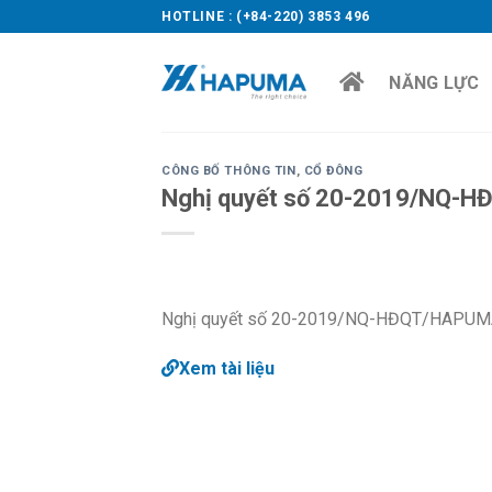
Skip
HOTLINE : (+84-220) 3853 496
to
content
NĂNG LỰC
CÔNG BỐ THÔNG TIN
,
CỔ ĐÔNG
Nghị quyết số 20-2019/NQ-
Nghị quyết số 20-2019/NQ-HĐQT/HAPUMA v
Xem tài liệu