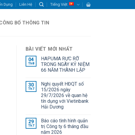
ển Dụng
Liên Hệ
Tiếng Việt
CÔNG BỐ THÔNG TIN
BÀI VIẾT MỚI NHẤT
HAPUMA RỰC RỠ
04
Th8
TRONG NGÀY KỶ NIỆM
66 NĂM THÀNH LẬP
Nghị quyết HĐQT số
30
Th7
15/2026 ngày
29/7/2026 về quan hệ
tín dụng với Vietinbank
Hải Dương
Báo cáo tình hình quản
29
Th7
trị Công ty 6 tháng đầu
năm 2026