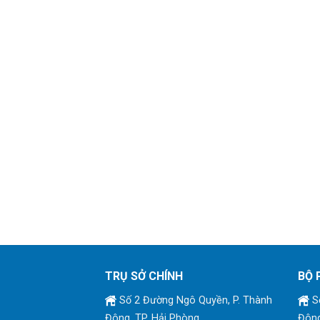
TRỤ SỞ CHÍNH
BỘ 
Số 2 Đường Ngô Quyền, P. Thành
Số
Đông, TP. Hải Phòng
Đông