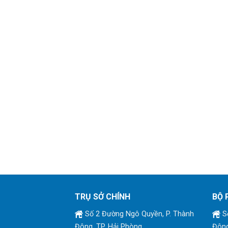
TRỤ SỞ CHÍNH
BỘ 
Số 2 Đường Ngô Quyền, P. Thành
Số
Đông, TP. Hải Phòng
Đông