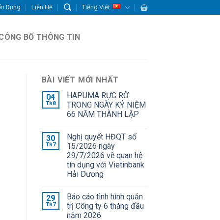
ển Dụng
Liên Hệ
Tiếng Việt
CÔNG BỐ THÔNG TIN
BÀI VIẾT MỚI NHẤT
HAPUMA RỰC RỠ
04
Th8
TRONG NGÀY KỶ NIỆM
66 NĂM THÀNH LẬP
Nghị quyết HĐQT số
30
Th7
15/2026 ngày
29/7/2026 về quan hệ
tín dụng với Vietinbank
Hải Dương
Báo cáo tình hình quản
29
Th7
trị Công ty 6 tháng đầu
năm 2026