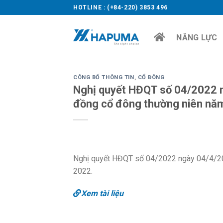
Skip
HOTLINE : (+84-220) 3853 496
to
content
NĂNG LỰC
CÔNG BỐ THÔNG TIN
,
CỔ ĐÔNG
Nghị quyết HĐQT số 04/2022 ng
đồng cổ đông thường niên nă
Nghị quyết HĐQT số 04/2022 ngày 04/4/202
2022.
Xem tài liệu