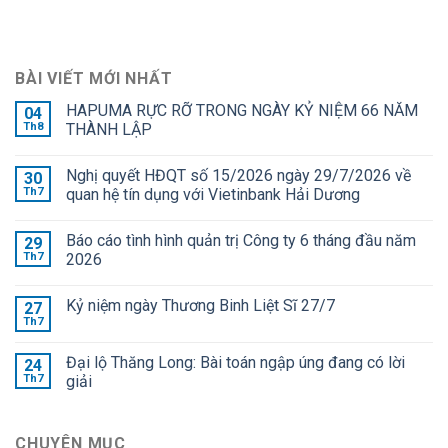
BÀI VIẾT MỚI NHẤT
HAPUMA RỰC RỠ TRONG NGÀY KỶ NIỆM 66 NĂM
04
Th8
THÀNH LẬP
Nghị quyết HĐQT số 15/2026 ngày 29/7/2026 về
30
Th7
quan hệ tín dụng với Vietinbank Hải Dương
Báo cáo tình hình quản trị Công ty 6 tháng đầu năm
29
Th7
2026
Kỷ niệm ngày Thương Binh Liệt Sĩ 27/7
27
Th7
Đại lộ Thăng Long: Bài toán ngập úng đang có lời
24
Th7
giải
CHUYÊN MỤC