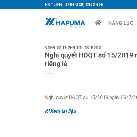
Skip
HOTLINE : (+84-220) 3853 496
to
content
NĂNG LỰC
CÔNG BỐ THÔNG TIN
,
CỔ ĐÔNG
Nghị quyết HĐQT số 15/2019 n
riêng lẻ
Nghị quyết HĐQT số 15/2019 ngày 09/7/201
Xem tai liệu