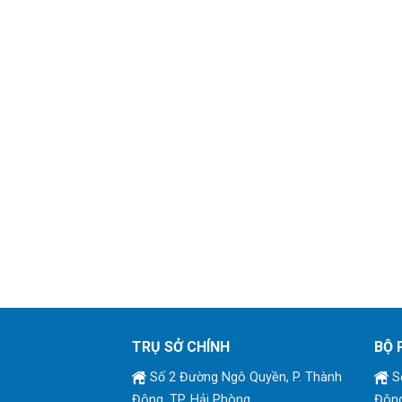
TRỤ SỞ CHÍNH
BỘ 
Số 2 Đường Ngô Quyền, P. Thành
Số
Đông, TP. Hải Phòng
Đông