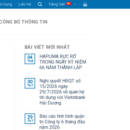
ển Dụng
Liên Hệ
Tiếng Việt
CÔNG BỐ THÔNG TIN
BÀI VIẾT MỚI NHẤT
HAPUMA RỰC RỠ
04
Th8
TRONG NGÀY KỶ NIỆM
66 NĂM THÀNH LẬP
Nghị quyết HĐQT số
30
Th7
15/2026 ngày
29/7/2026 về quan hệ
tín dụng với Vietinbank
Hải Dương
Báo cáo tình hình quản
29
Th7
trị Công ty 6 tháng đầu
năm 2026