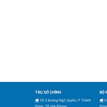
TRỤ SỞ CHÍNH
BỘ 
Số 2 Đường Ngô Quyền, P. Thành
Số
Đông, TP. Hải Phòng
Đông