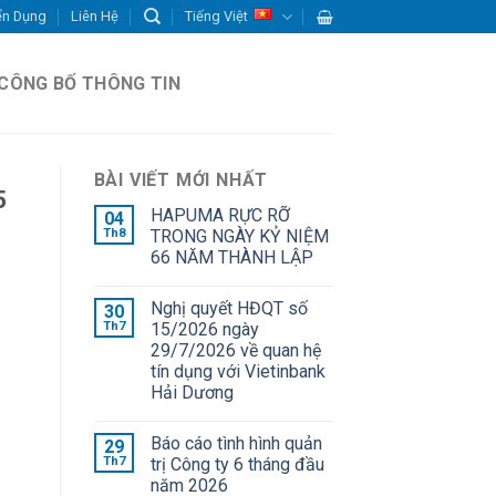
ển Dụng
Liên Hệ
Tiếng Việt
CÔNG BỐ THÔNG TIN
BÀI VIẾT MỚI NHẤT
5
HAPUMA RỰC RỠ
04
Th8
TRONG NGÀY KỶ NIỆM
66 NĂM THÀNH LẬP
Nghị quyết HĐQT số
30
Th7
15/2026 ngày
29/7/2026 về quan hệ
tín dụng với Vietinbank
Hải Dương
Báo cáo tình hình quản
29
Th7
trị Công ty 6 tháng đầu
năm 2026