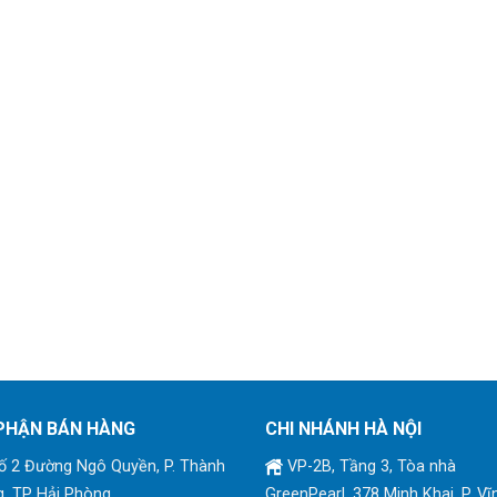
PHẬN BÁN HÀNG
CHI NHÁNH HÀ NỘI
 2 Đường Ngô Quyền, P. Thành
VP-2B, Tầng 3, Tòa nhà
, TP Hải Phòng
GreenPearl, 378 Minh Khai, P. Vĩ