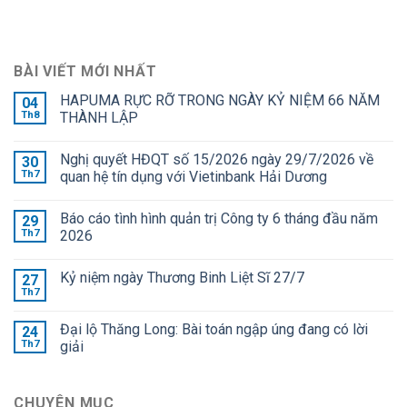
BÀI VIẾT MỚI NHẤT
HAPUMA RỰC RỠ TRONG NGÀY KỶ NIỆM 66 NĂM
04
Th8
THÀNH LẬP
Nghị quyết HĐQT số 15/2026 ngày 29/7/2026 về
30
Th7
quan hệ tín dụng với Vietinbank Hải Dương
Báo cáo tình hình quản trị Công ty 6 tháng đầu năm
29
Th7
2026
Kỷ niệm ngày Thương Binh Liệt Sĩ 27/7
27
Th7
Đại lộ Thăng Long: Bài toán ngập úng đang có lời
24
Th7
giải
CHUYÊN MỤC