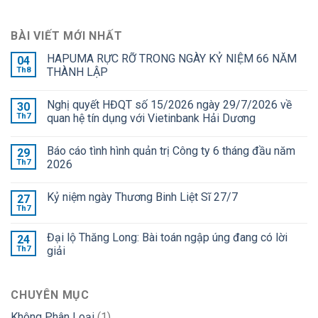
BÀI VIẾT MỚI NHẤT
HAPUMA RỰC RỠ TRONG NGÀY KỶ NIỆM 66 NĂM
04
Th8
THÀNH LẬP
Nghị quyết HĐQT số 15/2026 ngày 29/7/2026 về
30
Th7
quan hệ tín dụng với Vietinbank Hải Dương
Báo cáo tình hình quản trị Công ty 6 tháng đầu năm
29
Th7
2026
Kỷ niệm ngày Thương Binh Liệt Sĩ 27/7
27
Th7
Đại lộ Thăng Long: Bài toán ngập úng đang có lời
24
Th7
giải
CHUYÊN MỤC
Không Phân Loại
(1)