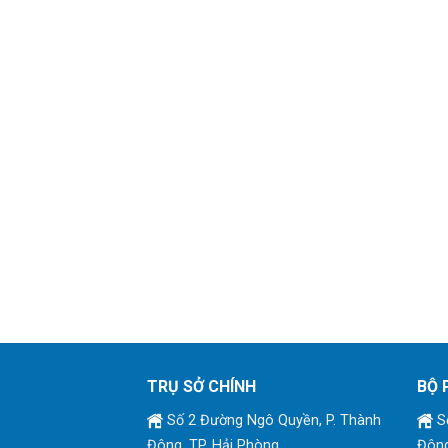
TRỤ SỞ CHÍNH
BỘ 
Số 2 Đường Ngô Quyền, P. Thành
Số
Đông, TP. Hải Phòng
Đông