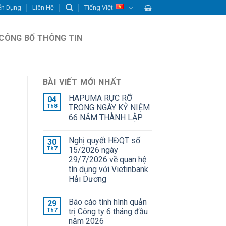
ển Dụng
Liên Hệ
Tiếng Việt
CÔNG BỐ THÔNG TIN
BÀI VIẾT MỚI NHẤT
HAPUMA RỰC RỠ
04
Th8
TRONG NGÀY KỶ NIỆM
66 NĂM THÀNH LẬP
Nghị quyết HĐQT số
30
Th7
15/2026 ngày
29/7/2026 về quan hệ
tín dụng với Vietinbank
Hải Dương
Báo cáo tình hình quản
29
Th7
trị Công ty 6 tháng đầu
năm 2026