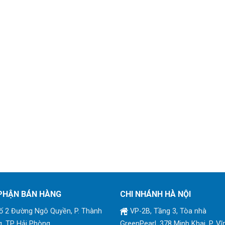
PHẬN BÁN HÀNG
CHI NHÁNH HÀ NỘI
 2 Đường Ngô Quyền, P. Thành
VP-2B, Tầng 3, Tòa nhà
, TP Hải Phòng
GreenPearl, 378 Minh Khai, P. Vĩ