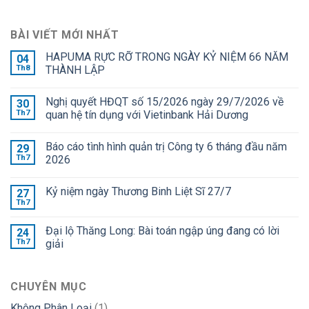
BÀI VIẾT MỚI NHẤT
HAPUMA RỰC RỠ TRONG NGÀY KỶ NIỆM 66 NĂM
04
Th8
THÀNH LẬP
Nghị quyết HĐQT số 15/2026 ngày 29/7/2026 về
30
Th7
quan hệ tín dụng với Vietinbank Hải Dương
Báo cáo tình hình quản trị Công ty 6 tháng đầu năm
29
Th7
2026
Kỷ niệm ngày Thương Binh Liệt Sĩ 27/7
27
Th7
Đại lộ Thăng Long: Bài toán ngập úng đang có lời
24
Th7
giải
CHUYÊN MỤC
Không Phân Loại
(1)