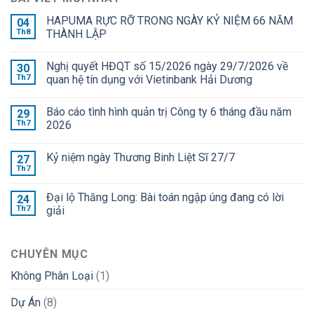
HAPUMA RỰC RỠ TRONG NGÀY KỶ NIỆM 66 NĂM
04
Th8
THÀNH LẬP
Nghị quyết HĐQT số 15/2026 ngày 29/7/2026 về
30
Th7
quan hệ tín dụng với Vietinbank Hải Dương
Báo cáo tình hình quản trị Công ty 6 tháng đầu năm
29
Th7
2026
Kỷ niệm ngày Thương Binh Liệt Sĩ 27/7
27
Th7
Đại lộ Thăng Long: Bài toán ngập úng đang có lời
24
Th7
giải
CHUYÊN MỤC
Không Phân Loại
(1)
Dự Án
(8)