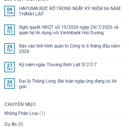
HAPUMA RỰC RỠ TRONG NGÀY KỶ NIỆM 66 NĂM
04
Th8
THÀNH LẬP
Nghị quyết HĐQT số 15/2026 ngày 29/7/2026 về
30
Th7
quan hệ tín dụng với Vietinbank Hải Dương
Báo cáo tình hình quản trị Công ty 6 tháng đầu năm
29
Th7
2026
Kỷ niệm ngày Thương Binh Liệt Sĩ 27/7
27
Th7
Đại lộ Thăng Long: Bài toán ngập úng đang có lời
24
Th7
giải
CHUYÊN MỤC
Không Phân Loại
(1)
Dự Án
(8)