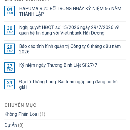
HAPUMA RỰC RỠ TRONG NGÀY KỶ NIỆM 66 NĂM
04
Th8
THÀNH LẬP
Nghị quyết HĐQT số 15/2026 ngày 29/7/2026 về
30
Th7
quan hệ tín dụng với Vietinbank Hải Dương
Báo cáo tình hình quản trị Công ty 6 tháng đầu năm
29
Th7
2026
Kỷ niệm ngày Thương Binh Liệt Sĩ 27/7
27
Th7
Đại lộ Thăng Long: Bài toán ngập úng đang có lời
24
Th7
giải
CHUYÊN MỤC
Không Phân Loại
(1)
Dự Án
(8)