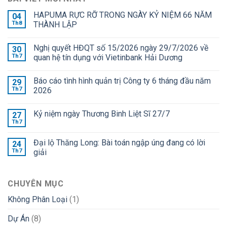
HAPUMA RỰC RỠ TRONG NGÀY KỶ NIỆM 66 NĂM
04
Th8
THÀNH LẬP
Nghị quyết HĐQT số 15/2026 ngày 29/7/2026 về
30
Th7
quan hệ tín dụng với Vietinbank Hải Dương
Báo cáo tình hình quản trị Công ty 6 tháng đầu năm
29
Th7
2026
Kỷ niệm ngày Thương Binh Liệt Sĩ 27/7
27
Th7
Đại lộ Thăng Long: Bài toán ngập úng đang có lời
24
Th7
giải
CHUYÊN MỤC
Không Phân Loại
(1)
Dự Án
(8)