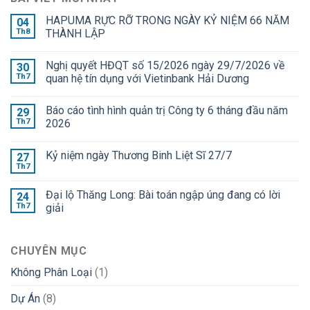
HAPUMA RỰC RỠ TRONG NGÀY KỶ NIỆM 66 NĂM
04
Th8
THÀNH LẬP
Nghị quyết HĐQT số 15/2026 ngày 29/7/2026 về
30
Th7
quan hệ tín dụng với Vietinbank Hải Dương
Báo cáo tình hình quản trị Công ty 6 tháng đầu năm
29
Th7
2026
Kỷ niệm ngày Thương Binh Liệt Sĩ 27/7
27
Th7
Đại lộ Thăng Long: Bài toán ngập úng đang có lời
24
Th7
giải
CHUYÊN MỤC
Không Phân Loại
(1)
Dự Án
(8)