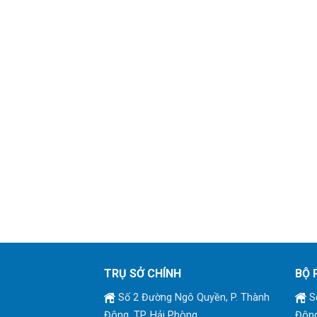
TRỤ SỞ CHÍNH
BỘ 
Số 2 Đường Ngô Quyền, P. Thành
Số
Đông, TP. Hải Phòng
Đông