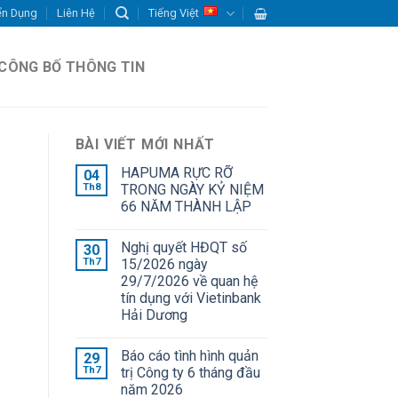
ển Dụng
Liên Hệ
Tiếng Việt
CÔNG BỐ THÔNG TIN
BÀI VIẾT MỚI NHẤT
HAPUMA RỰC RỠ
04
Th8
TRONG NGÀY KỶ NIỆM
66 NĂM THÀNH LẬP
Nghị quyết HĐQT số
30
Th7
15/2026 ngày
29/7/2026 về quan hệ
tín dụng với Vietinbank
Hải Dương
Báo cáo tình hình quản
29
Th7
trị Công ty 6 tháng đầu
năm 2026