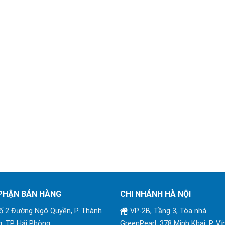
PHẬN BÁN HÀNG
CHI NHÁNH HÀ NỘI
 2 Đường Ngô Quyền, P. Thành
VP-2B, Tầng 3, Tòa nhà
, TP Hải Phòng
GreenPearl, 378 Minh Khai, P. Vĩ